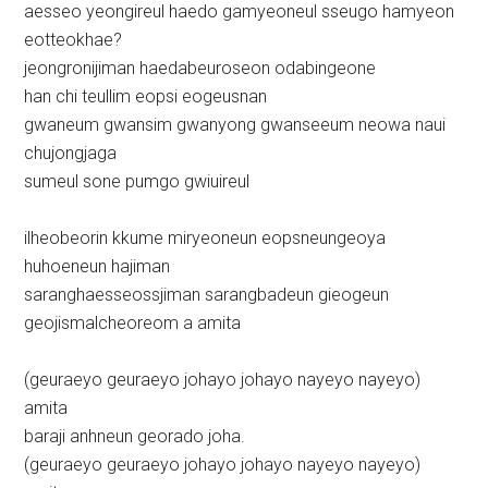
aesseo yeongireul haedo gamyeoneul sseugo hamyeon
eotteokhae?
jeongronijiman haedabeuroseon odabingeone
han chi teullim eopsi eogeusnan
gwaneum gwansim gwanyong gwanseeum neowa naui
chujongjaga
sumeul sone pumgo gwiuireul
ilheobeorin kkume miryeoneun eopsneungeoya
huhoeneun hajiman
saranghaesseossjiman sarangbadeun gieogeun
geojismalcheoreom a amita
(geuraeyo geuraeyo johayo johayo nayeyo nayeyo)
amita
baraji anhneun georado joha.
(geuraeyo geuraeyo johayo johayo nayeyo nayeyo)