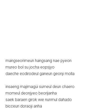
mangseorimeun hangsang nae pyeon
mureo bol su jocha eopsjyo
daeche eodirodeul ganeun geonji molla
insaeng majimagui sumeul deun chaero
momeul deonjyeo beorijanha
saek baraen girok wie nunmul dahado
bicceun doraoji anha