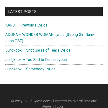
Primary
LATEST POSTS
Sidebar
KARD – Fireworks Lyrics
ADORA – WONDER WOMAN Lyrics (Strong Girl Nam-
soon OST)
Jungkook – Shot Glass of Tears Lyrics
Jungkook – Too Sad to Dance Lyrics
Jungkook – Somebody Lyrics
© 2019–2026
kgasa.com
| Powered by WordPress and
Genesis |
Log in