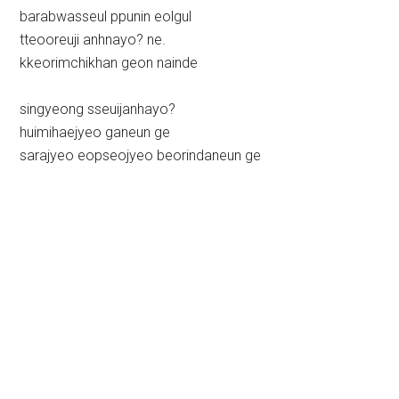
barabwasseul ppunin eolgul
tteooreuji anhnayo? ne.
kkeorimchikhan geon nainde
singyeong sseuijanhayo?
huimihaejyeo ganeun ge
sarajyeo eopseojyeo beorindaneun ge