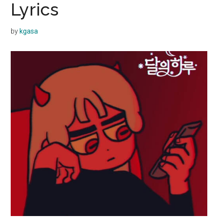
Lyrics
by
kgasa