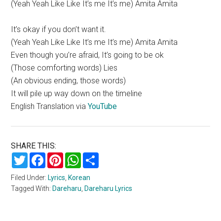
(Yeah Yeah Like Like It’s me It’s me) Amita Amita
It’s okay if you don’t want it.
(Yeah Yeah Like Like It’s me It’s me) Amita Amita
Even though you’re afraid, It’s going to be ok
(Those comforting words) Lies
(An obvious ending, those words)
It will pile up way down on the timeline
English Translation via
YouTube
SHARE THIS:
Twitter
Facebook
Pinterest
WhatsApp
Share
Filed Under:
Lyrics
,
Korean
Tagged With:
Dareharu
,
Dareharu Lyrics