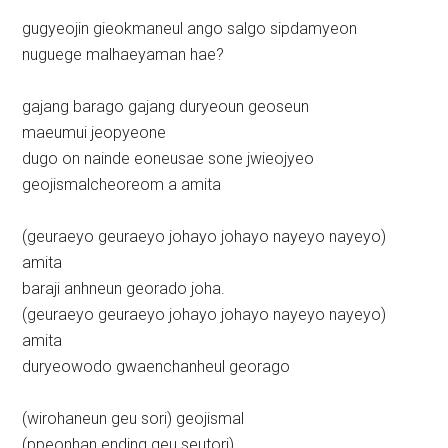
gugyeojin gieokmaneul ango salgo sipdamyeon
nuguege malhaeyaman hae?
gajang barago gajang duryeoun geoseun
maeumui jeopyeone
dugo on nainde eoneusae sone jwieojyeo
geojismalcheoreom a amita
(geuraeyo geuraeyo johayo johayo nayeyo nayeyo)
amita
baraji anhneun georado joha.
(geuraeyo geuraeyo johayo johayo nayeyo nayeyo)
amita
duryeowodo gwaenchanheul georago
(wirohaneun geu sori) geojismal
(ppeonhan ending geu seutori)