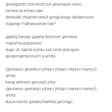
gwangyedo cheoreom juri geueojyeo isseo
neowa na eoneu saie
dwiteullin chueokmaneul gongyuhago sipdamyeon
nuguege malhaeyaman hae?
gajang barago gajang duryeoun geoseun
maeumui jeopyeone
dugo on nainde eoneu sae sone jwieojyeo
geojismalcheoreom a amita
(geuraeyo geuraeyo johayo johayo nayeyo nayeyo)
amita
baraji anhneun georado joha.
(geuraeyo geuraeyo johayo johayo nayeyo nayeyo)
amita
duryeowodo gwaenchanheul georago