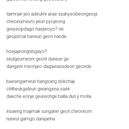
taimrain jeo adeukhi arae ssahyeobeorigessji
cheoeumeuro jieun pyojeong
gwiyeopdago haejwoyo? ne.
geojismal haneun geon nande
hoejajeongriingayo?
seulgeumeoni georil duneun ge
dangsini meonjeo dagawassdeon geonde
baesingameun hangsang dokchaji
chilheukgateun gwangyeui saek
daeche eonje geureohge balla dun ji molla
insaeng majimak sunganin geot cheoreom
nuneul gamgo danijanha