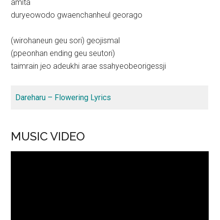
amita
duryeowodo gwaenchanheul georago
(wirohaneun geu sori) geojismal
(ppeonhan ending geu seutori)
taimrain jeo adeukhi arae ssahyeobeorigessji
Dareharu – Flowering Lyrics
MUSIC VIDEO