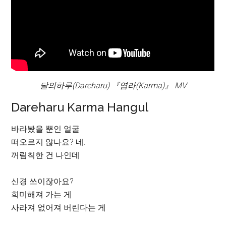
달의하루(Dareharu) 『염라(Karma)』 MV
Dareharu Karma Hangul
바라봤을 뿐인 얼굴
떠오르지 않나요? 네.
꺼림칙한 건 나인데
신경 쓰이잖아요?
희미해져 가는 게
사라져 없어져 버린다는 게