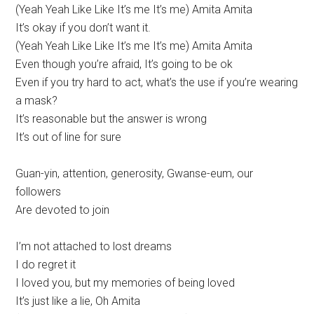
(Yeah Yeah Like Like It’s me It’s me) Amita Amita
It’s okay if you don’t want it.
(Yeah Yeah Like Like It’s me It’s me) Amita Amita
Even though you’re afraid, It’s going to be ok
Even if you try hard to act, what’s the use if you’re wearing
a mask?
It’s reasonable but the answer is wrong
It’s out of line for sure
Guan-yin, attention, generosity, Gwanse-eum, our
followers
Are devoted to join
I’m not attached to lost dreams
I do regret it
I loved you, but my memories of being loved
It’s just like a lie, Oh Amita