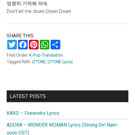
영원히 기억해 약속
Don’t let me down Down Down
SHARE THIS:
Twitter
Facebook
Pinterest
WhatsApp
Share
Filed Under:
K-Pop Translation
Tagged With:
IZ*ONE
,
IZ*ONE Lyrics
Primary
LATEST POSTS
Sidebar
KARD – Fireworks Lyrics
ADORA – WONDER WOMAN Lyrics (Strong Girl Nam-
soon OST)