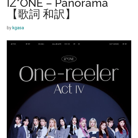
IZ*ONE – Panorama
【歌詞 和訳】
by
kgasa