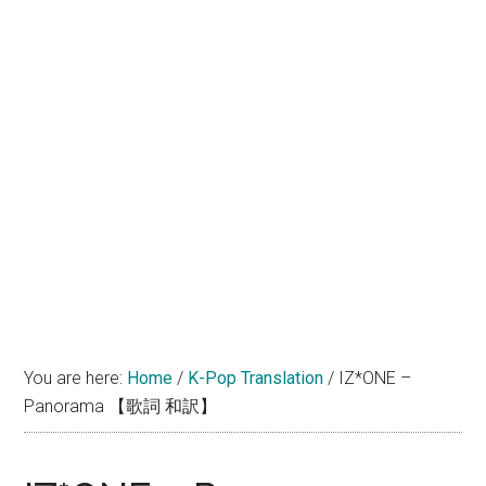
You are here:
Home
/
K-Pop Translation
/
IZ*ONE –
Panorama 【歌詞 和訳】