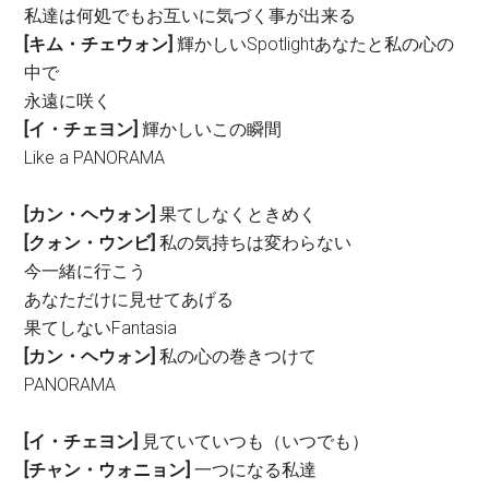
私達は何処でもお互いに気づく事が出来る
[キム・チェウォン]
輝かしいSpotlightあなたと私の心の
中で
永遠に咲く
[イ・チェヨン]
輝かしいこの瞬間
Like a PANORAMA
[カン・ヘウォン]
果てしなくときめく
[クォン・ウンビ]
私の気持ちは変わらない
今一緒に行こう
あなただけに見せてあげる
果てしないFantasia
[カン・ヘウォン]
私の心の巻きつけて
PANORAMA
[イ・チェヨン]
見ていていつも（いつでも）
[チャン・ウォニョン]
一つになる私達