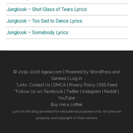
Jungkook – Shot Glass of Tears Lyrics
Jungkook – Too Sad to Dance Lyrics
Jungkook – Somebody Lyrics
© 2019–2026
kgasa.com
| Powered by WordPress and
Genesis |
Log in
*Links:
Contact Us
|
DMCA
|
Privacy Policy
|
RSS Feed
*Follow Us on:
Facebook
|
Twitter
|
Instagram
|
Reddit
|
YouTube
Buy me a coffee
Lyrics in this blog provided for educational purposes only. All lyrics are
property and copyright of their owners.