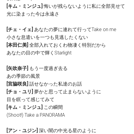
[キム・ミンジュ]
悔いが残らないように私に全部見せて
光に染まった今は永遠さ
[チェ・イェ]
あなたの夢に連れて行ってTake on me
小さな息遣いを一つも見逃したくない
[本田仁美]
全部入れておくわ物凄く特別だから
あなたの目の中で輝くStarlight
[矢吹奈子]
もう一度過ぎ去る
あの季節の風景
[宮脇咲良]
話せなかった私達のお話
[チョ・ユリ]
夢かと思って止まらないように
目を瞑って感じてみて
[キム・ミンジュ]
この瞬間
(Shoot!) Take a PANORAMA
[アン・ユジン]
深い闇の中光る星のように