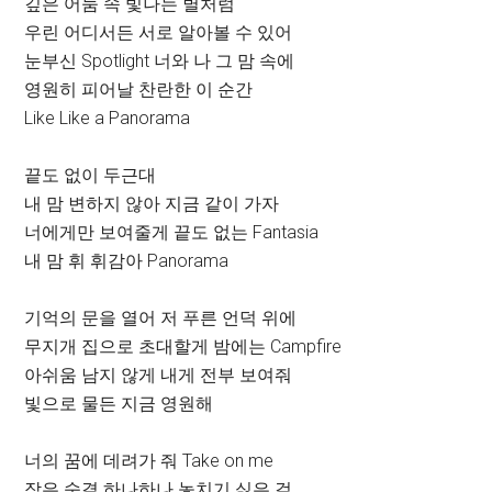
깊은 어둠 속 빛나는 별처럼
우린 어디서든 서로 알아볼 수 있어
눈부신 Spotlight 너와 나 그 맘 속에
영원히 피어날 찬란한 이 순간
Like Like a Panorama
끝도 없이 두근대
내 맘 변하지 않아 지금 같이 가자
너에게만 보여줄게 끝도 없는 Fantasia
내 맘 휘 휘감아 Panorama
기억의 문을 열어 저 푸른 언덕 위에
무지개 집으로 초대할게 밤에는 Campfire
아쉬움 남지 않게 내게 전부 보여줘
빛으로 물든 지금 영원해
너의 꿈에 데려가 줘 Take on me
작은 숨결 하나하나 놓치기 싫은 걸