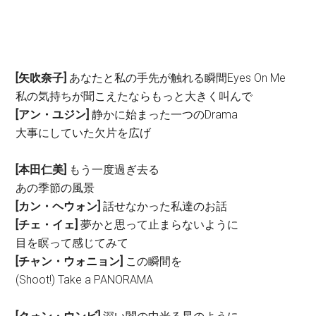
[矢吹奈子]
あなたと私の手先が触れる瞬間Eyes On Me
私の気持ちが聞こえたならもっと大きく叫んで
[アン・ユジン]
静かに始まった一つのDrama
大事にしていた欠片を広げ
[本田仁美]
もう一度過ぎ去る
あの季節の風景
[カン・ヘウォン]
話せなかった私達のお話
[チェ・イェ]
夢かと思って止まらないように
目を瞑って感じてみて
[チャン・ウォニョン]
この瞬間を
(Shoot!) Take a PANORAMA