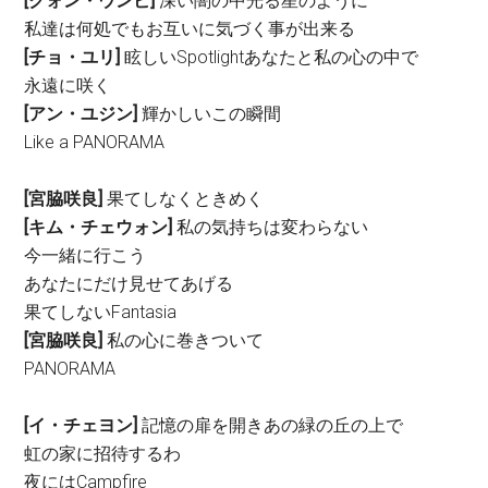
[クォン・ウンビ]
深い闇の中光る星のように
私達は何処でもお互いに気づく事が出来る
[チョ・ユリ]
眩しいSpotlightあなたと私の心の中で
永遠に咲く
[アン・ユジン]
輝かしいこの瞬間
Like a PANORAMA
[宮脇咲良]
果てしなくときめく
[キム・チェウォン]
私の気持ちは変わらない
今一緒に行こう
あなたにだけ見せてあげる
果てしないFantasia
[宮脇咲良]
私の心に巻きついて
PANORAMA
[イ・チェヨン]
記憶の扉を開きあの緑の丘の上で
虹の家に招待するわ
夜にはCampfire