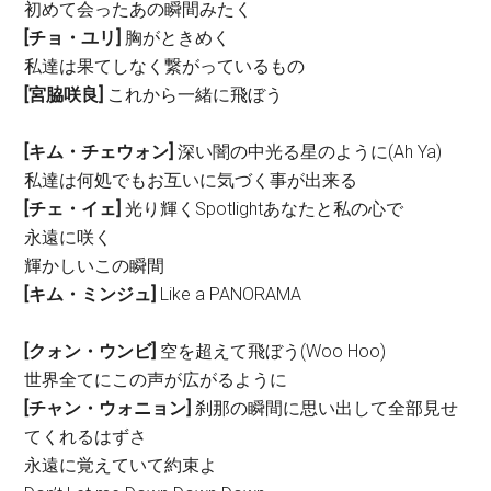
初めて会ったあの瞬間みたく
[チョ・ユリ]
胸がときめく
私達は果てしなく繋がっているもの
[宮脇咲良]
これから一緒に飛ぼう
[キム・チェウォン]
深い闇の中光る星のように(Ah Ya)
私達は何処でもお互いに気づく事が出来る
[チェ・イェ]
光り輝くSpotlightあなたと私の心で
永遠に咲く
輝かしいこの瞬間
[キム・ミンジュ]
Like a PANORAMA
[クォン・ウンビ]
空を超えて飛ぼう(Woo Hoo)
世界全てにこの声が広がるように
[チャン・ウォニョン]
刹那の瞬間に思い出して全部見せ
てくれるはずさ
永遠に覚えていて約束よ