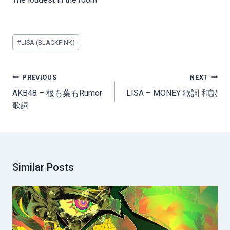
Post
#
LISA (BLACKPINK)
Tags:
Post
PREVIOUS
NEXT
navigation
AKB48 – 根も葉もRumor
LISA – MONEY 歌詞 和訳
歌詞
Similar Posts