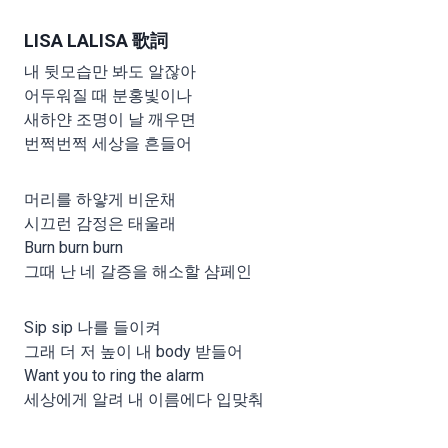
LISA LALISA 歌詞
내 뒷모습만 봐도 알잖아
어두워질 때 분홍빛이나
새하얀 조명이 날 깨우면
번쩍번쩍 세상을 흔들어
머리를 하얗게 비운채
시끄런 감정은 태울래
Burn burn burn
그때 난 네 갈증을 해소할 샴페인
Sip sip 나를 들이켜
그래 더 저 높이 내 body 받들어
Want you to ring the alarm
세상에게 알려 내 이름에다 입맞춰