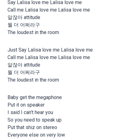
Say Lalisa love me Lalisa love me
Call me Lalisa love me Lalisa love me
알잖아 attitude
뭘 더 어쩌라구
The loudest in the room
Just Say Lalisa love me Lalisa love me
Call me Lalisa love me Lalisa love me
알잖아 attitude
뭘 더 어쩌라구
The loudest in the room
Baby get the megaphone
Put it on speaker
I said I can’t hear you
So you need to speak up
Put that shiz on stereo
Everyone else on very low