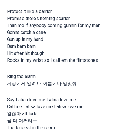
Protect it like a barrier
Promise there’s nothing scarier
Than me if anybody coming gunnin for my man
Gonna catch a case
Gun up in my hand
Bam bam bam
Hit after hit though
Rocks in my wrist so I call em the flintstones
Ring the alarm
세상에게 알려 내 이름에다 입맞춰
Say Lalisa love me Lalisa love me
Call me Lalisa love me Lalisa love me
알잖아 attitude
뭘 더 어쩌라구
The loudest in the room