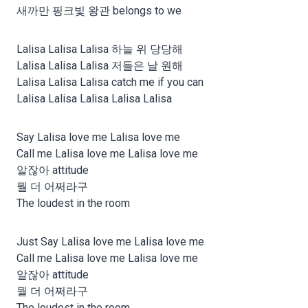
새까만 핑크빛 왕관 belongs to we
Lalisa Lalisa Lalisa 하늘 위 당당해
Lalisa Lalisa Lalisa 저들은 날 원해
Lalisa Lalisa Lalisa catch me if you can
Lalisa Lalisa Lalisa Lalisa Lalisa
Say Lalisa love me Lalisa love me
Call me Lalisa love me Lalisa love me
알잖아 attitude
뭘 더 어쩌라구
The loudest in the room
Just Say Lalisa love me Lalisa love me
Call me Lalisa love me Lalisa love me
알잖아 attitude
뭘 더 어쩌라구
The loudest in the room