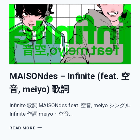
MAISONdes – Infinite (feat. 空
音, meiyo) 歌詞
Infinite 歌詞 MAISONdes feat. 空音, meiyo シングル
Infinite 作詞 meiyo・空音…
MAISONDES
READ MORE
–
INFINITE