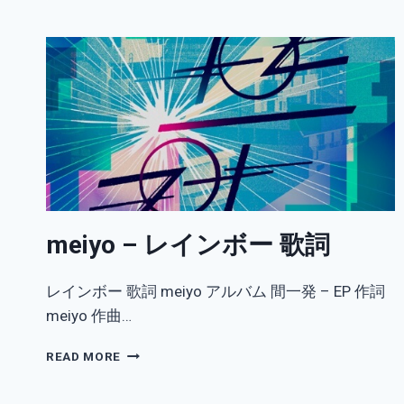
–
コ
コ
ロ、
オ
ド
ル
ほ
う
で。
歌
詞
meiyo – レインボー 歌詞
レインボー 歌詞 meiyo アルバム 間一発 – EP 作詞
meiyo 作曲…
MEIYO
READ MORE
–
レ